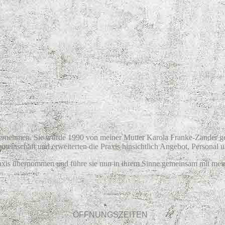
unternehmen. Sie wurde 1990 von meiner Mutter Karola Franke-Zander g
emeinschaft und erweiterten die Praxis hinsichtlich Angebot, Personal 
xis übernommen und führe sie nun in ihrem Sinne gemeinsam mit meine
ÖFFNUNGSZEITEN