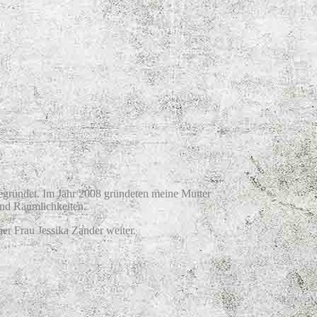
egründet. Im Jahr 2008 gründeten meine Mutter
und Räumlichkeiten.
r Frau Jessika Zander weiter.