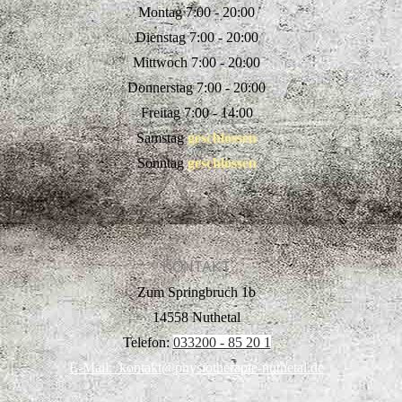
Montag 7:00 - 20:00
Dienstag 7:00 - 20:00
Mittwoch 7:00 - 20:00
Donnerstag 7:00 - 20:00
Freitag 7:00 - 14:00
Samstag
geschlossen
Sonntag
geschlossen
KONTAKT
Zum Springbruch 1b
14558 Nuthetal
Telefon:
033200 - 85 20 1
E-Mail: kontakt@physiotherapie-nuthetal.de