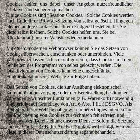
Cookies helfen uns dabei, unser Angebot nutzerfreundlicher,
effektiver und sicherer zu machen.
Einige Cookies sind “Session-Cookies.”
Solche Cookies werden
nach Ende Ihrer Browser-Sitzung von selbst gelöscht. Hingegen
bleiben andere Cookies auf Ihrem Endgerät bestehen, bis Sie
diese selbst löschen. Solche Cookies helfen uns, Sie bei
Rückkehr auf unserer Website wiederzuerkennen.
Mit einem modernen Webbrowser können Sie das Setzen von
Cookies überwachen, einschränken oder unterbinden. Viele
Webbrowser lassen sich so konfigurieren, dass Cookies mit dem
Schließen des Programms von selbst gelöscht werden. Die
Deaktivierung von Cookies kann eine eingeschränkte
Funktionalität unserer Website zur Folge haben.
Das Setzen von Cookies, die zur Ausübung elektronischer
Kommunikationsvorgänge oder der Bereitstellung bestimmter,
von Ihnen erwünschter Funktionen (z.B. Warenkorb) notwendig
sind, erfolgt auf Grundlage von Art. 6 Abs. 1 lit. f DSGVO. Als
Betreiber dieser Website haben wir ein berechtigtes Interesse an
der Speicherung von Cookies zur technisch fehlerfreien und
reibungslosen Bereitstellung unserer Dienste. Sofern die Setzung
anderer Cookies (z.B. für Analyse-Funktionen) erfolgt, werden
diese in dieser Datenschutzerklärung separat behandelt.