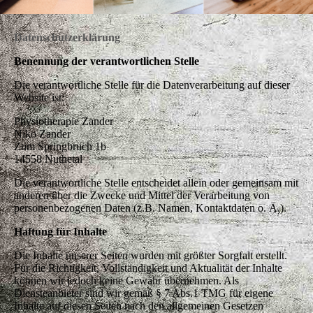
Datenschutzerklärung
Benennung der verantwortlichen Stelle
Die verantwortliche Stelle für die Datenverarbeitung auf dieser
Website ist:
Physiotherapie Zander
Niko Zander
Zum Springbruch 1b
14558 Nuthetal
Die verantwortliche Stelle entscheidet allein oder gemeinsam mit
anderen über die Zwecke und Mittel der Verarbeitung von
personenbezogenen Daten (z.B. Namen, Kontaktdaten o. Ä.).
Haftung für Inhalte
Die Inhalte unserer Seiten wurden mit größter Sorgfalt erstellt.
Für die Richtigkeit, Vollständigkeit und Aktualität der Inhalte
können wir jedoch keine Gewähr übernehmen. Als
Diensteanbieter sind wir gemäß § 7 Abs.1 TMG für eigene
Inhalte auf diesen Seiten nach den allgemeinen Gesetzen