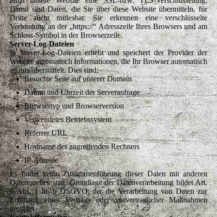
nutzt unsere Website eine SSL-bzw. TLS-Verschlüsselung.
Damit sind Daten, die Sie über diese Website übermitteln, für
Dritte nicht mitlesbar. Sie erkennen eine verschlüsselte
Verbindung an der „https://“ Adresszeile Ihres Browsers und am
Schloss-Symbol in der Browserzeile.
Server-Log-Dateien
In Server-Log-Dateien erhebt und speichert der Provider der
Website automatisch Informationen, die Ihr Browser automatisch
an uns übermittelt. Dies sind:
Besuchte Seite auf unserer Domain
Datum und Uhrzeit der Serveranfrage
Browsertyp und Browserversion
Verwendetes Betriebssystem
Referrer URL
Hostname des zugreifenden Rechners
IP-Adresse
Es findet keine Zusammenführung dieser Daten mit anderen
Datenquellen statt. Grundlage der Datenverarbeitung bildet Art.
6 Abs. 1 lit. b DSGVO, der die Verarbeitung von Daten zur
Erfüllung eines Vertrags oder vorvertraglicher Maßnahmen
gestattet.