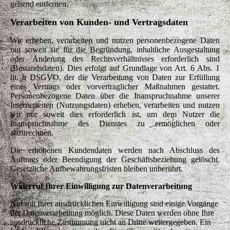
gehend entfernen.
Verarbeiten von Kunden- und Vertragsdaten
Wir erheben, verarbeiten und nutzen personenbezogene Daten
nur soweit sie für die Begründung, inhaltliche Ausgestaltung
oder Änderung des Rechtsverhältnisses erforderlich sind
(Bestandsdaten). Dies erfolgt auf Grundlage von Art. 6 Abs. 1
lit. b DSGVO, der die Verarbeitung von Daten zur Erfüllung
eines Vertrags oder vorvertraglicher Maßnahmen gestattet.
Personenbezogene Daten über die Inanspruchnahme unserer
Internetseiten (Nutzungsdaten) erheben, verarbeiten und nutzen
wir nur soweit dies erforderlich ist, um dem Nutzer die
Inanspruchnahme des Dienstes zu ermöglichen oder
abzurechnen.
Die erhobenen Kundendaten werden nach Abschluss des
Auftrags oder Beendigung der Geschäftsbeziehung gelöscht.
Gesetzliche Aufbewahrungsfristen bleiben unberührt.
Widerruf Ihrer Einwilligung zur Datenverarbeitung
Nur mit Ihrer ausdrücklichen Einwilligung sind einige Vorgänge
der Datenverarbeitung möglich. Diese Daten werden ohne Ihre
ausdrückliche Zustimmung nicht an Dritte weitergegeben. Ein