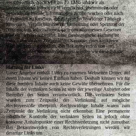
verantwortlich. Nach §§ 8 bis 10 TMG sind wir als
Diensteanbieter jedoch nicht verpflichtet, übermittelte oder
gespeicherte fremde Informationen zu überwachen oder nach
Umständen zu forschen, die auf eine rechtswidrige Tätigkeit
hinweisen. Verpflichtungen zur Entfernung oder Sperrung der
Nutzung von Informationen nach den allgemeinen Gesetzen
bleiben hiervon unberührt. Eine diesbezügliche Haftung ist
jedoch erst ab dem Zeitpunkt der Kenntnis einer konkreten
Rechtsverletzung möglich. Bei Bekanntwerden von
entsprechenden Rechtsverletzungen werden wir diese Inhalte
umgehend entfernen.
Haftung für Links
Unser Angebot enthält Links zu externen Webseiten Dritter, auf
deren Inhalte wir keinen Einfluss haben. Deshalb können wir für
diese fremden Inhalte auch keine Gewähr übernehmen. Für die
Inhalte der verlinkten Seiten ist stets der jeweilige Anbieter oder
Betreiber der Seiten verantwortlich. Die verlinkten Seiten
wurden zum Zeitpunkt der Verlinkung auf mögliche
Rechtsverstöße überprüft. Rechtswidrige Inhalte waren zum
Zeitpunkt der Verlinkung nicht erkennbar. Eine permanente
inhaltliche Kontrolle der verlinkten Seiten ist jedoch ohne
konkrete Anhaltspunkte einer Rechtsverletzung nicht zumutbar.
Bei Bekanntwerden von Rechtsverletzungen werden wir
derartige Links um