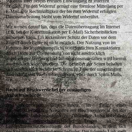
Widerruf Ihrer bereits erteilten Einwilligung ist jederzeit
möglich. Für den Widerruf genügt eine formlose Mitteilung per
E-Mail. Die Rechtmäßigkeit der bis zum Widerruf erfolgten
Datenverarbeitung bleibt vom Widerruf unberührt.
Wir weisen darauf hin, dass die Datenübertragung im Internet
(z.B. bei der Kommunikation per E-Mail) Sicherheitslücken
aufweisen kann. Ein lückenloser Schutz der Daten vor dem
Zugriff durch Dritte ist nicht möglich. Der Nutzung von im
Rahmen der Impressumspflicht veröffentlichten Kontaktdaten
durch Dritte zur Übersendung von nicht ausdrücklich
angeforderter Werbung und Informationsmaterialien wird hiermit
ausdrücklich widersprochen. Die Betreiber der Seiten behalten
sich ausdrücklich rechtliche Schritte im Falle der unverlangten
Zusendung von Werbeinformationen, etwa durch Spam-Mails,
vor.
Recht auf Beschwerde bei der zuständigen
Aufsichtsbehörde
Als Betroffener steht Ihnen im Falle eines
datenschutzrechtlichen Verstoßes ein Beschwerderecht bei der
zuständigen Aufsichtsbehörde zu. Zuständige Aufsichtsbehörde
bezüglich datenschutzrechtlicher Fragen ist der
Landesdatenschutzbeauftragte des Bundeslandes, in dem sich
der Sitz unseres Unternehmens befindet. Der folgende Link stellt