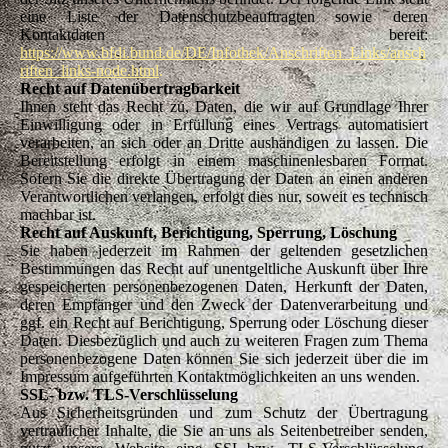
eine Liste der Datenschutzbeauftragten sowie deren
Kontaktdaten bereit:
https://www.bfdi.bund.de/DE/Infothek/Anschriften_Links/ansch
riften_links-node.html
.
Recht auf Datenübertragbarkeit
Ihnen steht das Recht zu, Daten, die wir auf Grundlage Ihrer
Einwilligung oder in Erfüllung eines Vertrags automatisiert
verarbeiten, an sich oder an Dritte aushändigen zu lassen. Die
Bereitstellung erfolgt in einem maschinenlesbaren Format.
Sofern Sie die direkte Übertragung der Daten an einen anderen
Verantwortlichen verlangen, erfolgt dies nur, soweit es technisch
machbar ist.
Recht auf Auskunft, Berichtigung, Sperrung, Löschung
Sie haben jederzeit im Rahmen der geltenden gesetzlichen
Bestimmungen das Recht auf unentgeltliche Auskunft über Ihre
gespeicherten personenbezogenen Daten, Herkunft der Daten,
deren Empfänger und den Zweck der Datenverarbeitung und
ggf. ein Recht auf Berichtigung, Sperrung oder Löschung dieser
Daten. Diesbezüglich und auch zu weiteren Fragen zum Thema
personenbezogene Daten können Sie sich jederzeit über die im
Impressum aufgeführten Kontaktmöglichkeiten an uns wenden.
SSL- bzw. TLS-Verschlüsselung
Aus Sicherheitsgründen und zum Schutz der Übertragung
vertraulicher Inhalte, die Sie an uns als Seitenbetreiber senden,