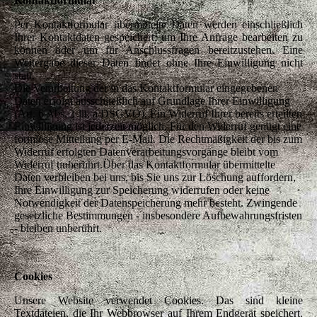
Kontaktformular
Per Kontaktformular übermittelte Daten werden einschließlich
Ihrer Kontaktdaten gespeichert, um Ihre Anfrage bearbeiten zu
können oder um für Anschlussfragen bereitzustehen. Eine
Weitergabe dieser Daten findet ohne Ihre Einwilligung nicht
statt.
Die Verarbeitung der in das Kontaktformular eingegebenen
Daten erfolgt ausschließlich auf Grundlage Ihrer Einwilligung
(Art. 6 Abs. 1 lit. a DSGVO). Ein Widerruf Ihrer bereits erteilten
Einwilligung ist jederzeit möglich. Für den Widerruf genügt eine
formlose Mitteilung per E-Mail. Die Rechtmäßigkeit der bis zum
Widerruf erfolgten Datenverarbeitungsvorgänge bleibt vom
Widerruf unberührt.Über das Kontaktformular übermittelte
Daten verbleiben bei uns, bis Sie uns zur Löschung auffordern,
Ihre Einwilligung zur Speicherung widerrufen oder keine
Notwendigkeit der Datenspeicherung mehr besteht. Zwingende
gesetzliche Bestimmungen - insbesondere Aufbewahrungsfristen
- bleiben unberührt.
Cookies
Unsere Website verwendet Cookies. Das sind kleine
Textdateien, die Ihr Webbrowser auf Ihrem Endgerät speichert.