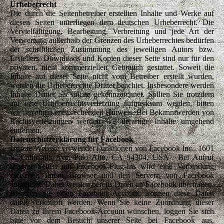
Urheberrecht
Die durch die Seitenbetreiber erstellten Inhalte und Werke auf
diesen Seiten unterliegen dem deutschen Urheberrecht. Die
Vervielfältigung, Bearbeitung, Verbreitung und jede Art der
Verwertung außerhalb der Grenzen des Urheberrechtes bedürfen
der schriftlichen Zustimmung des jeweiligen Autors bzw.
Erstellers. Downloads und Kopien dieser Seite sind nur für den
privaten, nicht kommerziellen Gebrauch gestattet. Soweit die
Inhalte auf dieser Seite nicht vom Betreiber erstellt wurden,
werden die Urheberrechte Dritter beachtet. Insbesondere werden
Inhalte Dritter als solche gekennzeichnet. Sollten Sie trotzdem
auf eine Urheberrechtsverletzung aufmerksam werden, bitten
wir um einen entsprechenden Hinweis. Bei Bekanntwerden von
Rechtsverletzungen werden wir derartige Inhalte umgehend
entfernen.
Datenschutzerklärung für Facebook
Unsere Website verwendet Funktionen von Facebook Inc., 1601
S. California Ave, Palo Alto, CA 94304, USA . Bei Aufruf
unserer Seiten mit Facebook-Plug-Ins wird eine Verbindung
zwischen Ihrem Browser und den Servern von Facebook
aufgebaut. Dabei werden bereits Daten an Facebook übertragen.
Besitzen Sie einen Facebook-Account, können diese Daten
damit verknüpft werden. Wenn Sie keine Zuordnung dieser
Daten zu Ihrem Facebook-Account wünschen, loggen Sie sich
bitte vor dem Besuch unserer Seite bei Facebook aus.